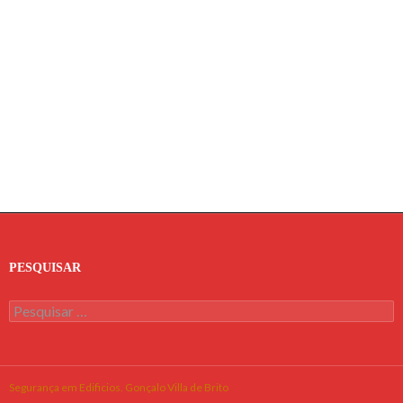
Navegação
de
artigos
PESQUISAR
Pesquisar
por:
Segurança em Edificios. Gonçalo Villa de Brito