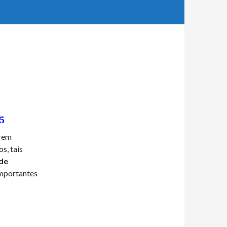
15
erem
s, tais
 de
importantes