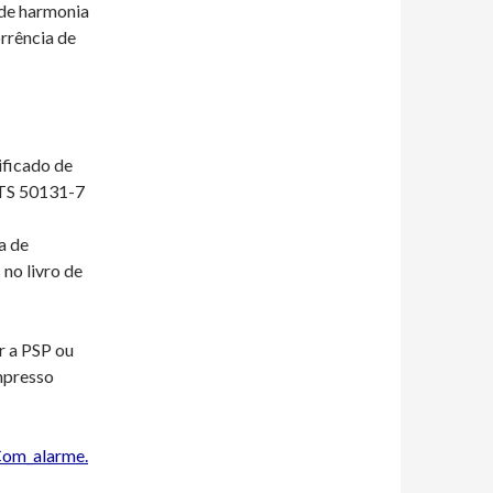
 de harmonia
rrência de
ificado de
/TS 50131-7
a de
no livro de
r a PSP ou
impresso
Com_alarme.