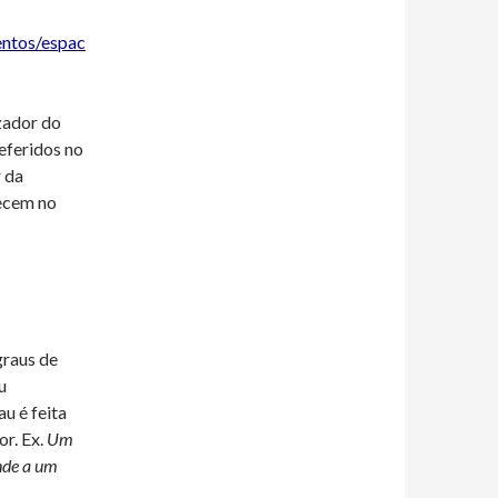
entos/espac
izador do
eferidos no
r da
ecem no
graus de
u
u é feita
r. Ex.
Um
onde a um