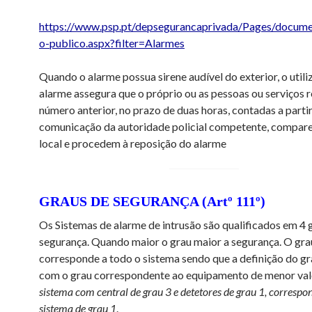
https://www.psp.pt/depsegurancaprivada/Pages/docum
o-publico.aspx?filter=Alarmes
Quando o alarme possua sirene audível do exterior, o util
alarme assegura que o próprio ou as pessoas ou serviços r
número anterior, no prazo de duas horas, contadas a parti
comunicação da autoridade policial competente, compar
local e procedem à reposição do alarme
GRAUS DE SEGURANÇA
(Artº 111º)
Os Sistemas de alarme de intrusão são qualificados em 4 
segurança. Quando maior o grau maior a segurança. O gra
corresponde a todo o sistema sendo que a definição do gra
com o grau correspondente ao equipamento de menor valo
sistema com central de grau 3 e detetores de grau 1, corresp
sistema de grau 1
.