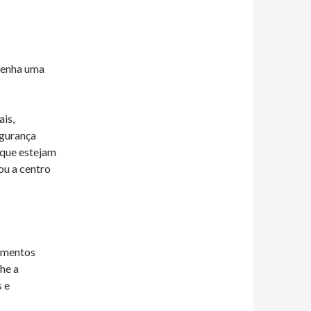
 tenha uma
ais,
egurança
e que estejam
ou a centro
cimentos
he a
 e