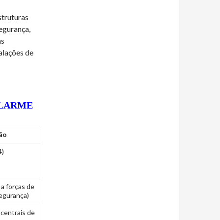
struturas
segurança,
as
talações de
ALARME
ão
4)
 a forças de
segurança)
 centrais de