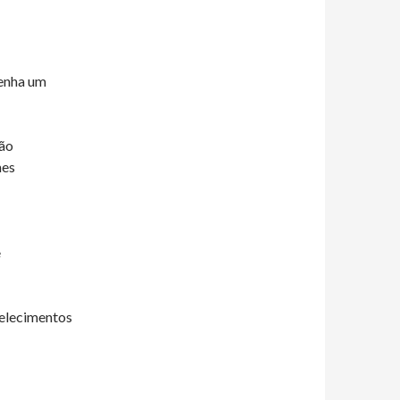
tenha um
não
mes
e
belecimentos